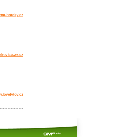
lena-hracky.cz
rkovice.wz.cz
w.lovelytoy.cz