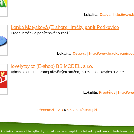
Lokalita:
Opava
|
http://www.
Lenka Matýsková (E-shop) Hračky papír Petřkovice
Prodej hraček a papírenského zboží.
Lokalita:
Ostrava
|
http://www.hrackypapirpet
lovelytoy.cz (E-shop) BS MODEL, s.r.o.
Výroba a on-line prodej dřevěných hraček, loutek a loutkových divadel.
Lokalita:
Prostějov
|
http://ww
Předchozí
1
2
3
4
5
6
7
8
Následující
kontakty
|
inzerce HledejHracky.cz
|
informace o projektu
|
obchodní podmínky
|
HledejNaradi.cz