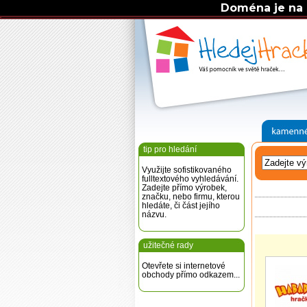
Doména je na 
tip pro hledání
Využijte sofistikovaného
fulltextového vyhledávání.
Zadejte přímo výrobek,
značku, nebo firmu, kterou
hledáte, či část jejího
názvu.
užitečné rady
Otevřete si internetové
obchody přímo odkazem...