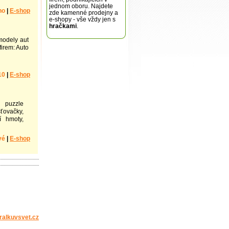
jednom oboru. Najdete
no
|
E-shop
zde kamenné prodejny a
e-shopy - vše vždy jen s
hračkami
.
modely aut
irem: Auto
10
|
E-shop
 puzzle
šťovačky,
í hmoty,
vé
|
E-shop
ralkuvsvet.cz