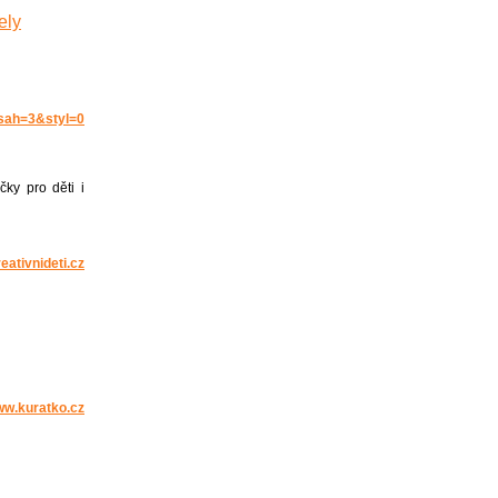
ely
bsah=3&styl=0
čky pro děti i
eativnideti.cz
www.kuratko.cz