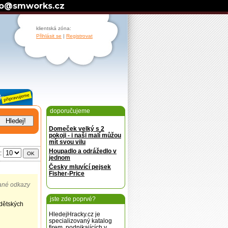
fo@smworks.cz
klientská zóna:
Přihlásit se
|
Registrovat
doporučujeme
Domeček velký s 2
pokoji - i naši malí můžou
mít svou vilu
Houpadlo a odrážedlo v
u:
OK
jednom
Česky mluvící pejsek
Fisher-Price
ané odkazy
jste zde poprvé?
dětských
HledejHracky.cz je
specializovaný katalog
firem, podnikajících v