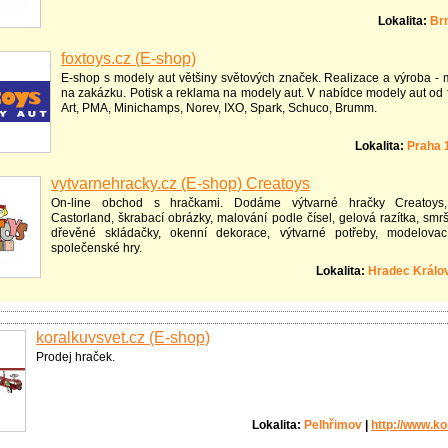
Lokalita:
Br
foxtoys.cz (E-shop)
E-shop s modely aut většiny světových značek. Realizace a výroba - 
na zakázku. Potisk a reklama na modely aut. V nabídce modely aut od f
Art, PMA, Minichamps, Norev, IXO, Spark, Schuco, Brumm.
Lokalita:
Praha 
vytvarnehracky.cz (E-shop) Creatoys
On-line obchod s hračkami. Dodáme výtvarné hračky Creatoys,
Castorland, škrabací obrázky, malování podle čísel, gelová razítka, smr
dřevěné skládačky, okenní dekorace, výtvarné potřeby, modelovac
společenské hry.
Lokalita:
Hradec Králo
koralkuvsvet.cz (E-shop)
Prodej hraček.
Lokalita:
Pelhřimov
|
http://www.ko