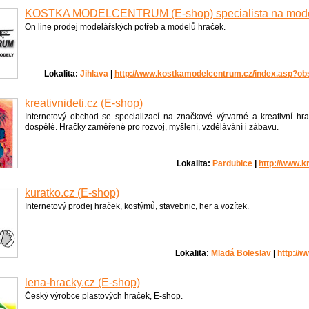
KOSTKA MODELCENTRUM (E-shop) specialista na mod
On line prodej modelářských potřeb a modelů hraček.
Lokalita:
Jihlava
|
http://www.kostkamodelcentrum.cz/index.asp?o
kreativnideti.cz (E-shop)
Internetový obchod se specializací na značkové výtvarné a kreativní hra
dospělé. Hračky zaměřené pro rozvoj, myšlení, vzdělávání i zábavu.
Lokalita:
Pardubice
|
http://www.kr
kuratko.cz (E-shop)
Internetový prodej hraček, kostýmů, stavebnic, her a vozítek.
Lokalita:
Mladá Boleslav
|
http://
lena-hracky.cz (E-shop)
Český výrobce plastových hraček, E-shop.