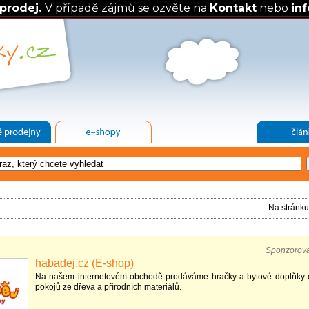
prodej.
V případě zájmů se ozvěte na
Kontakt
nebo
in
Na stránk
Sponzorov
habadej.cz (E-shop)
Na našem internetovém obchodě prodáváme hračky a bytové doplňky 
pokojů ze dřeva a přírodních materiálů.