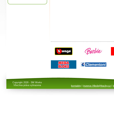
Copyright 2026 - SM Works
Všechna práva vyhrazena
kontakty
|
inzerce HledejHracky.cz
|