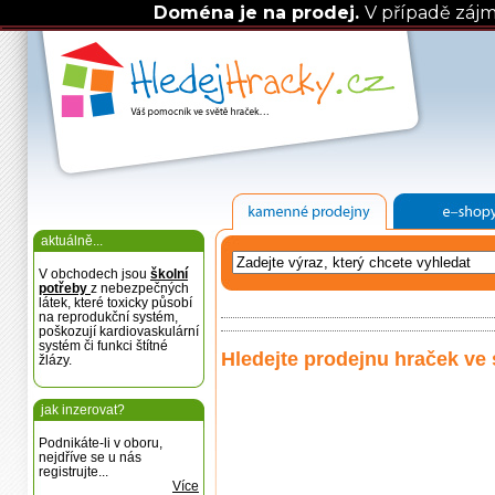
Doména je na prodej.
V případě záj
aktuálně...
V obchodech jsou
školní
potřeby
z nebezpečných
látek, které toxicky působí
na reprodukční systém,
poškozují kardiovaskulární
systém či funkci štítné
Hledejte prodejnu hraček ve 
žlázy.
jak inzerovat?
Podnikáte-li v oboru,
nejdříve se u nás
registrujte...
Více