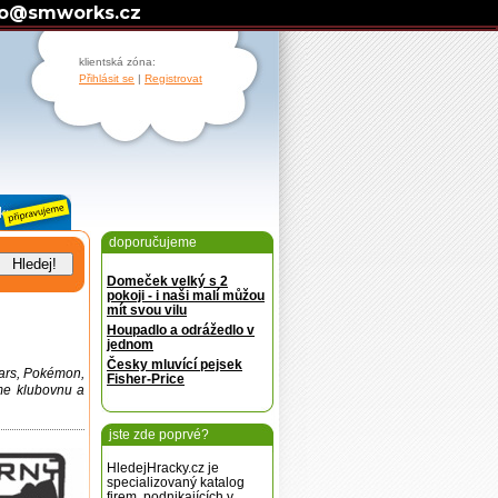
fo@smworks.cz
klientská zóna:
Přihlásit se
|
Registrovat
doporučujeme
Domeček velký s 2
pokoji - i naši malí můžou
mít svou vilu
Houpadlo a odrážedlo v
jednom
Česky mluvící pejsek
ars, Pokémon,
Fisher-Price
me klubovnu a
jste zde poprvé?
HledejHracky.cz je
specializovaný katalog
firem, podnikajících v