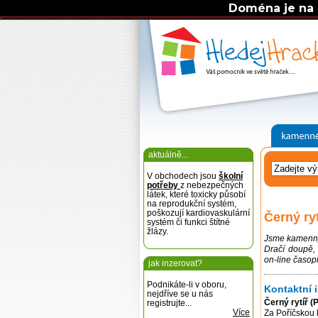
Doména je na 
aktuálně...
V obchodech jsou
školní
potřeby
z nebezpečných
látek, které toxicky působí
na reprodukční systém,
poškozují kardiovaskulární
Černý ryt
systém či funkci štítné
žlázy.
Jsme kamenný
Dračí doupě,
on-line časopi
jak inzerovat?
Podnikáte-li v oboru,
Kontaktní 
nejdříve se u nás
Černý rytíř (
registrujte...
Více
Za Poříčskou