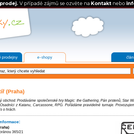
prodej.
V případě zájmů se ozvěte na
Kontakt
nebo
in
íř (Praha)
 obchod. Prodáváme společenské hry Magic: the Gathering, Pán prstenů, Star W
 Osadníci z Katanu, Carcassone, RPG. Pořádáme pravidelné turnaje. Provozuje
s o hrách.
informace:
Praha)
 bránou 365/21