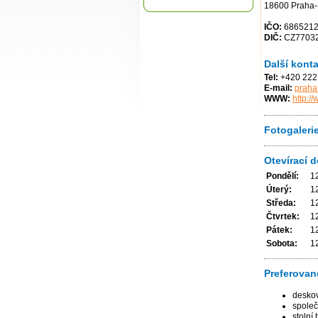
18600 Praha-
IČO:
686521
DIČ:
CZ7703
Další konta
Tel:
+420 222
E-mail:
praha
WWW:
http://
Fotogaleri
Otevírací 
Pondělí:
1
Úterý:
1
Středa:
1
Čtvrtek:
1
Pátek:
1
Sobota:
1
Preferovan
deskov
společ
stolní 