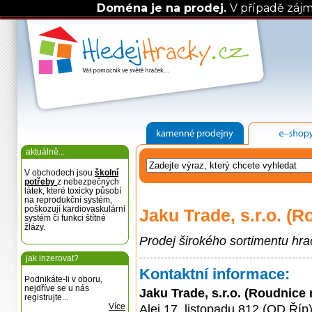
Doména je na prodej.
V případě záj
aktuálně...
V obchodech jsou
školní
potřeby
z nebezpečných
látek, které toxicky působí
na reprodukční systém,
poškozují kardiovaskulární
Jaku Trade, s.r.o. (
systém či funkci štítné
žlázy.
Prodej širokého sortimentu hra
jak inzerovat?
Kontaktní informace:
Podnikáte-li v oboru,
nejdříve se u nás
Jaku Trade, s.r.o. (Roudnice
registrujte...
Více
Alej 17. listopadu 812 (OD Říp