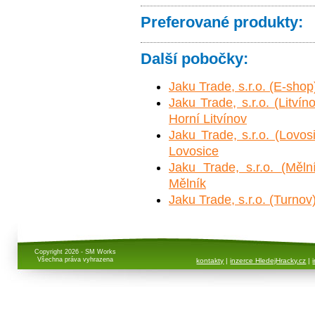
Preferované produkty:
Další pobočky:
Jaku Trade, s.r.o. (E-sho
Jaku Trade, s.r.o. (Litvín
Horní Litvínov
Jaku Trade, s.r.o. (Lovo
Lovosice
Jaku Trade, s.r.o. (Měl
Mělník
Jaku Trade, s.r.o. (Turnov
Copyright 2026 - SM Works
Všechna práva vyhrazena
kontakty
|
inzerce HledejHracky.cz
|