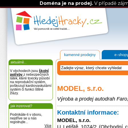
Doména je na prodej.
V případě záj
aktuálně...
V obchodech jsou
školní
potřeby
z nebezpečných
látek, které toxicky působí
na reprodukční systém,
poškozují kardiovaskulární
MODEL, s.r.o.
systém či funkci štítné
žlázy.
Výroba a prodej autodrah Faro
jak inzerovat?
Kontaktní informace:
Podnikáte-li v oboru,
nejdříve se u nás
MODEL, s.r.o.
registrujte...
Více
U Letiště 1074/2 (Obchodní 