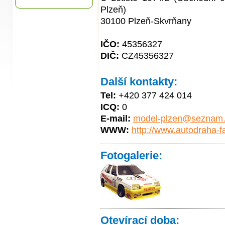
Plzeň)
30100 Plzeň-Skvrňany
IČO:
45356327
DIČ:
CZ45356327
Další kontakty:
Tel:
+420 377 424 014
ICQ:
0
E-mail:
model-plzen@seznam.
WWW:
http://www.autodraha-f
Fotogalerie:
Otevírací doba: