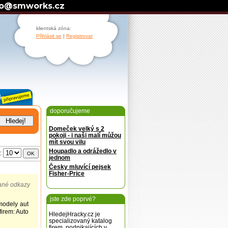
fo@smworks.cz
klientská zóna:
Přihlásit se
|
Registrovat
doporučujeme
Domeček velký s 2
pokoji - i naši malí můžou
mít svou vilu
Houpadlo a odrážedlo v
u:
OK
jednom
Česky mluvící pejsek
Fisher-Price
ané odkazy
jste zde poprvé?
modely aut
irem: Auto
HledejHracky.cz je
specializovaný katalog
firem, podnikajících v