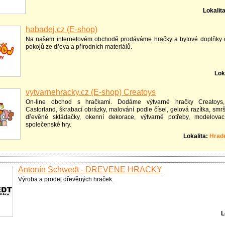
Lokalit
habadej.cz (E-shop)
Na našem internetovém obchodě prodáváme hračky a bytové doplňky 
pokojů ze dřeva a přírodních materiálů.
Lok
vytvarnehracky.cz (E-shop) Creatoys
On-line obchod s hračkami. Dodáme výtvarné hračky Creatoys,
Castorland, škrabací obrázky, malování podle čísel, gelová razítka, smr
dřevěné skládačky, okenní dekorace, výtvarné potřeby, modelovac
společenské hry.
Lokalita:
Hrad
Antonín Schwedt - DŘEVĚNÉ HRAČKY
Výroba a prodej dřevěných hraček.
L