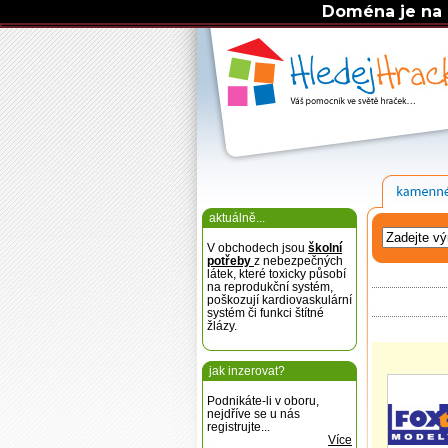
Doména je na 
aktuálně...
V obchodech jsou
školní
potřeby
z nebezpečných
látek, které toxicky působí
na reprodukční systém,
poškozují kardiovaskulární
systém či funkci štítné
žlázy.
jak inzerovat?
Podnikáte-li v oboru,
nejdříve se u nás
registrujte...
Více