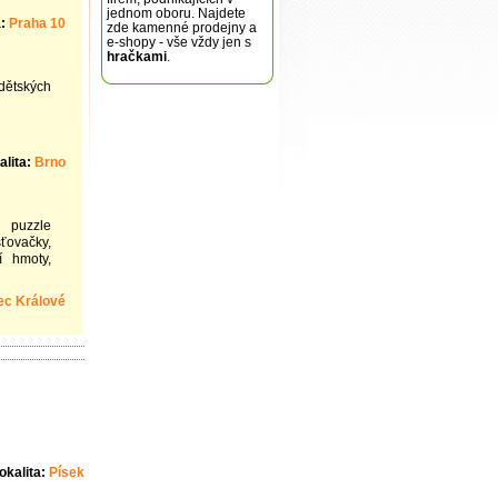
jednom oboru. Najdete
a:
Praha 10
zde kamenné prodejny a
e-shopy - vše vždy jen s
hračkami
.
dětských
alita:
Brno
 puzzle
šťovačky,
í hmoty,
ec Králové
okalita:
Písek