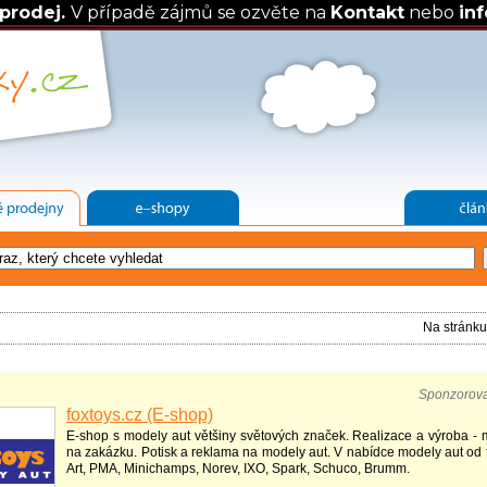
prodej.
V případě zájmů se ozvěte na
Kontakt
nebo
in
Na stránk
Sponzorov
foxtoys.cz (E-shop)
E-shop s modely aut většiny světových značek. Realizace a výroba - 
na zakázku. Potisk a reklama na modely aut. V nabídce modely aut od f
Art, PMA, Minichamps, Norev, IXO, Spark, Schuco, Brumm.