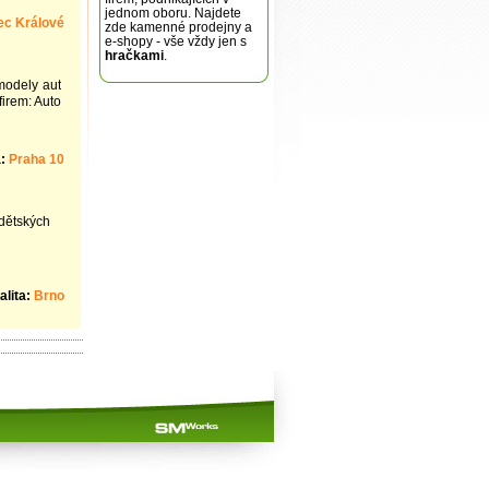
jednom oboru. Najdete
ec Králové
zde kamenné prodejny a
e-shopy - vše vždy jen s
hračkami
.
modely aut
irem: Auto
a:
Praha 10
dětských
alita:
Brno