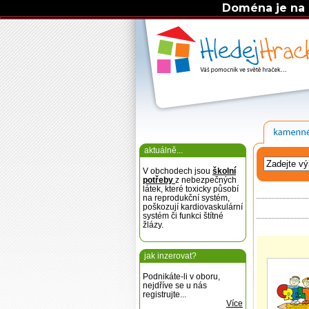
Doména je na 
aktuálně...
V obchodech jsou
školní
potřeby
z nebezpečných
látek, které toxicky působí
na reprodukční systém,
poškozují kardiovaskulární
systém či funkci štítné
žlázy.
jak inzerovat?
Podnikáte-li v oboru,
nejdříve se u nás
registrujte...
Více