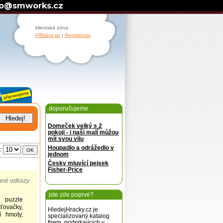
fo@smworks.cz
klientská zóna:
Přihlásit se
|
Registrovat
doporučujeme
Domeček velký s 2
pokoji - i naši malí můžou
mít svou vilu
Houpadlo a odrážedlo v
u:
OK
jednom
Česky mluvící pejsek
Fisher-Price
ané odkazy
jste zde poprvé?
 puzzle
šťovačky,
HledejHracky.cz je
í hmoty,
specializovaný katalog
firem, podnikajících v