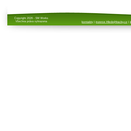
Copyright 2026 - SM Works
Všechna práva vyhrazena
kontakty
|
inzerce HledejHracky.cz
|