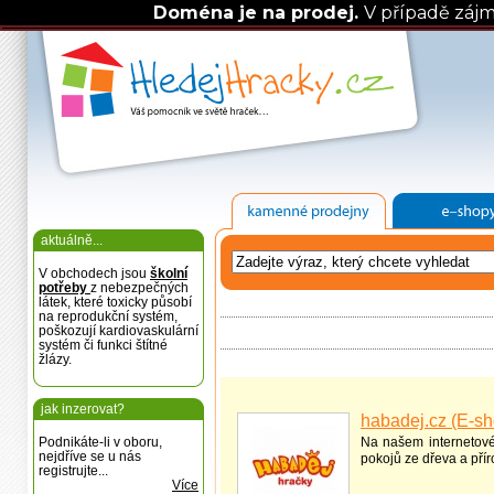
Doména je na prodej.
V případě záj
aktuálně...
V obchodech jsou
školní
potřeby
z nebezpečných
látek, které toxicky působí
na reprodukční systém,
poškozují kardiovaskulární
systém či funkci štítné
žlázy.
jak inzerovat?
habadej.cz (E-sh
Podnikáte-li v oboru,
Na našem internetov
nejdříve se u nás
pokojů ze dřeva a přír
registrujte...
Více