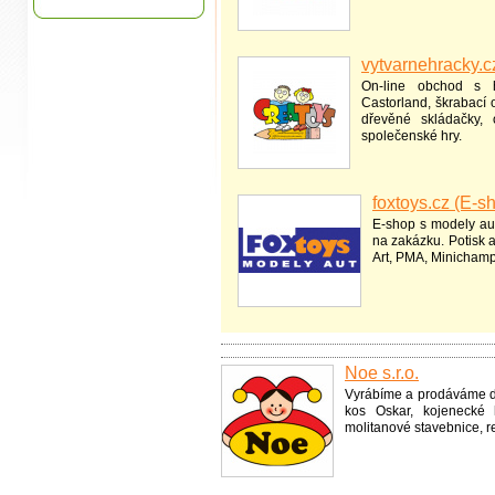
vytvarnehracky.c
On-line obchod s h
Castorland, škrabací 
dřevěné skládačky, 
společenské hry.
foxtoys.cz (E-s
E-shop s modely aut
na zakázku. Potisk 
Art, PMA, Minichamp
Noe s.r.o.
Vyrábíme a prodáváme dida
kos Oskar, kojenecké h
molitanové stavebnice, r