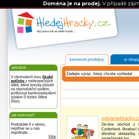
Doména je na prodej.
V případě záj
aktuálně...
V obchodech jsou
školní
potřeby
z nebezpečných
látek, které toxicky působí
na reprodukční systém,
poškozují kardiovaskulární
systém či funkci štítné
žlázy.
jak inzerovat?
vytvarnehracky.c
Podnikáte-li v oboru,
On-line obchod s h
nejdříve se u nás
Castorland, škrabací 
registrujte...
dřevěné skládačky, 
Více
společenské hry.