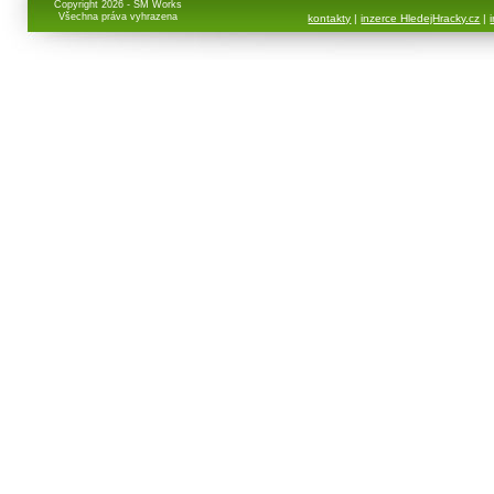
Copyright 2026 - SM Works
Všechna práva vyhrazena
kontakty
|
inzerce HledejHracky.cz
|