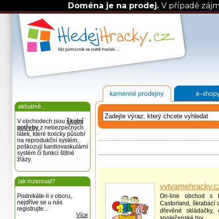
Doména je na prodej.
V případě záj
aktuálně...
V obchodech jsou
školní
potřeby
z nebezpečných
látek, které toxicky působí
na reprodukční systém,
poškozují kardiovaskulární
systém či funkci štítné
žlázy.
jak inzerovat?
vytvarnehracky.c
Podnikáte-li v oboru,
On-line obchod s h
nejdříve se u nás
Castorland, škrabací 
registrujte...
dřevěné skládačky, 
Více
společenské hry.