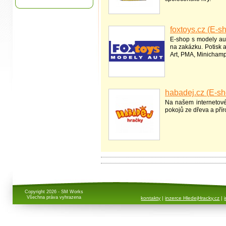
foxtoys.cz (E-s
E-shop s modely aut
na zakázku. Potisk 
Art, PMA, Minichamp
habadej.cz (E-sh
Na našem internetov
pokojů ze dřeva a přír
Copyright 2026 - SM Works
Všechna práva vyhrazena
kontakty
|
inzerce HledejHracky.cz
|