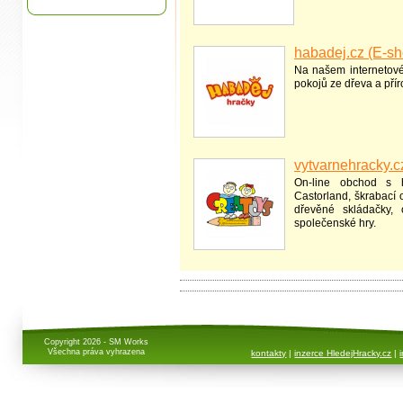
habadej.cz (E-sh
Na našem internetov
pokojů ze dřeva a přír
vytvarnehracky.c
On-line obchod s h
Castorland, škrabací 
dřevěné skládačky, 
společenské hry.
Copyright 2026 - SM Works
Všechna práva vyhrazena
kontakty
|
inzerce HledejHracky.cz
|