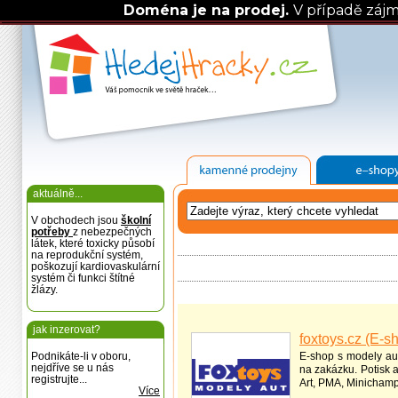
Doména je na prodej.
V případě záj
aktuálně...
V obchodech jsou
školní
potřeby
z nebezpečných
látek, které toxicky působí
na reprodukční systém,
poškozují kardiovaskulární
systém či funkci štítné
žlázy.
jak inzerovat?
foxtoys.cz (E-s
Podnikáte-li v oboru,
E-shop s modely aut
nejdříve se u nás
na zakázku. Potisk 
registrujte...
Art, PMA, Minichamp
Více