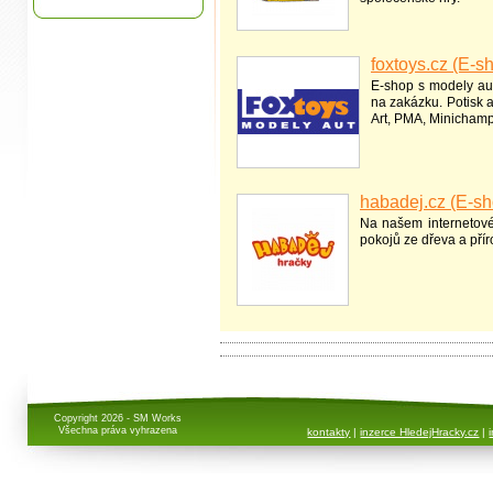
foxtoys.cz (E-s
E-shop s modely aut
na zakázku. Potisk 
Art, PMA, Minichamp
habadej.cz (E-sh
Na našem internetov
pokojů ze dřeva a přír
Copyright 2026 - SM Works
Všechna práva vyhrazena
kontakty
|
inzerce HledejHracky.cz
|