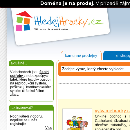
Doména je na prodej.
V případě záj
aktuálně...
V obchodech jsou
školní
potřeby
z nebezpečných
látek, které toxicky působí
na reprodukční systém,
poškozují kardiovaskulární
systém či funkci štítné
žlázy.
jak inzerovat?
vytvarnehracky.c
Podnikáte-li v oboru,
On-line obchod s h
nejdříve se u nás
Castorland, škrabací 
registrujte...
dřevěné skládačky, 
Více
společenské hry.