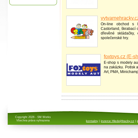
vytvarnehracky.c
On-line obchod s h
Castorland, škrabací 
dřevěné skládačky, 
společenské hry.
foxtoys.cz (E-s
E-shop s modely aut
na zakázku. Potisk 
Art, PMA, Minichamp
Copyright 2026 - SM Works
Všechna práva vyhrazena
kontakty
|
inzerce HledejHracky.cz
|