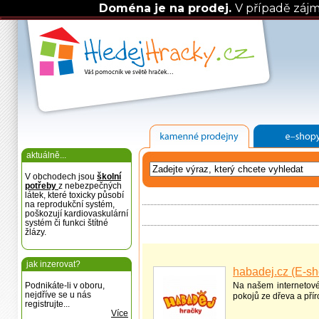
Doména je na prodej.
V případě záj
aktuálně...
V obchodech jsou
školní
potřeby
z nebezpečných
látek, které toxicky působí
na reprodukční systém,
poškozují kardiovaskulární
systém či funkci štítné
žlázy.
jak inzerovat?
habadej.cz (E-sh
Podnikáte-li v oboru,
Na našem internetov
nejdříve se u nás
pokojů ze dřeva a přír
registrujte...
Více