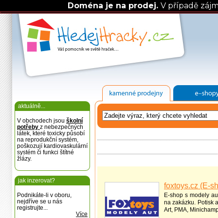
Doména je na prodej.
V případě záj
aktuálně...
V obchodech jsou
školní
potřeby
z nebezpečných
látek, které toxicky působí
na reprodukční systém,
poškozují kardiovaskulární
systém či funkci štítné
žlázy.
jak inzerovat?
foxtoys.cz (E-s
Podnikáte-li v oboru,
E-shop s modely aut
nejdříve se u nás
na zakázku. Potisk 
registrujte...
Art, PMA, Minichamp
Více