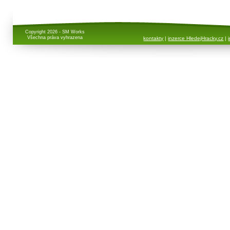
Copyright 2026 - SM Works
Všechna práva vyhrazena
kontakty
|
inzerce HledejHracky.cz
|