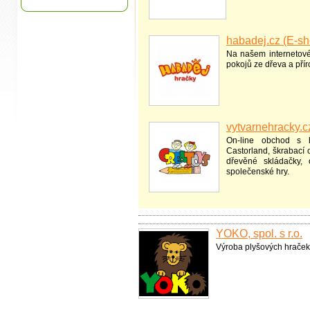
habadej.cz (E-sh
Na našem internetov
pokojů ze dřeva a přír
vytvarnehracky.c
On-line obchod s h
Castorland, škrabací 
dřevěné skládačky, 
společenské hry.
YOKO, spol. s r.o.
Výroba plyšových hraček 