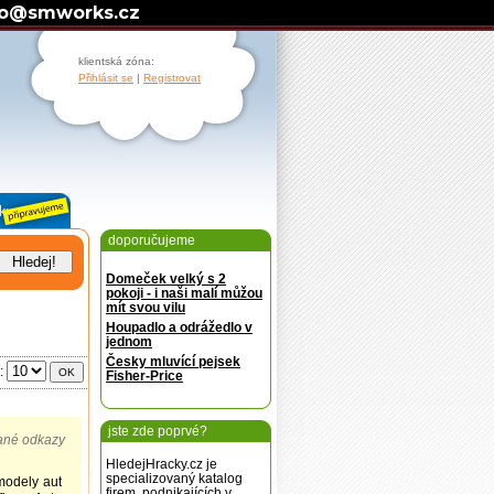
fo@smworks.cz
klientská zóna:
Přihlásit se
|
Registrovat
doporučujeme
Domeček velký s 2
pokoji - i naši malí můžou
mít svou vilu
Houpadlo a odrážedlo v
jednom
Česky mluvící pejsek
u:
OK
Fisher-Price
jste zde poprvé?
ané odkazy
HledejHracky.cz je
specializovaný katalog
modely aut
firem, podnikajících v