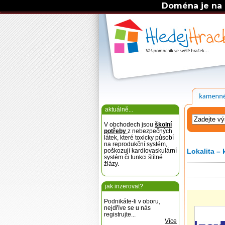
Doména je na 
aktuálně...
V obchodech jsou
školní
potřeby
z nebezpečných
látek, které toxicky působí
na reprodukční systém,
poškozují kardiovaskulární
Lokalita – 
systém či funkci štítné
žlázy.
jak inzerovat?
Podnikáte-li v oboru,
nejdříve se u nás
registrujte...
Více