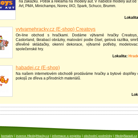
na zakázku. Potisk a reklama na modely aut. V nabídce modely aut od f
Art, PMA, Minichamps, Norev, IXO, Spark, Schuco, Brumm.
Lokalit
vytvarnehracky.cz (E-shop) Creatoys
On-line obchod s hračkami. Dodáme výtvarné hračky Creatoys,
Castorland, škrabací obrázky, malování podle čísel, gelová razítka, smr
dřevěné skládačky, okenní dekorace, výtvarné potřeby, modelovac
společenské hry.
Lokalita:
Hrad
habadej.cz (E-shop)
Na našem internetovém obchodě prodáváme hračky a bytové doplňky 
pokojů ze dřeva a přírodních materiálů.
Lok
kontakty
|
inzerce HledejHracky.cz
|
informace o projektu
|
obchodní podmínky
|
HledejNaradi.cz