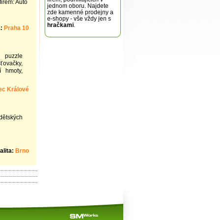
irem: Auto
jednom oboru. Najdete
zde kamenné prodejny a
e-shopy - vše vždy jen s
hračkami
.
a:
Praha 10
 puzzle
šťovačky,
í hmoty,
ec Králové
dětských
alita:
Brno