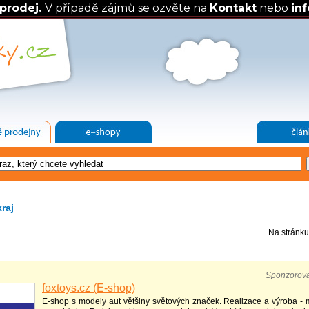
prodej.
V případě zájmů se ozvěte na
Kontakt
nebo
in
kraj
Na stránk
Sponzorov
foxtoys.cz (E-shop)
E-shop s modely aut většiny světových značek. Realizace a výroba - 