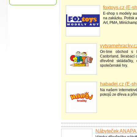
foxtoys.cz (E-s
E-shop s modely aut
na zakázku. Potisk 
Art, PMA, Minichamp
vytvarnehracky.c
On-line obchod s h
Castorland, škrabací 
dřevěné skládačky, 
společenské hry.
habadej.cz (E-sh
Na našem internetov
pokojů ze dřeva a přír
Nábyteček ANAPA, 