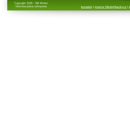
Copyright 2026 - SM Works
Všechna práva vyhrazena
kontakty
|
inzerce HledejHracky.cz
|