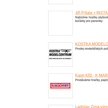
Jiří Pršala + IN
Nabízíme hračky plyšové,
kočárky pro panenky.
KOSTKA MODELCEN
Prodej modelářských pot
Karel Kříž - K MA
Prodáváme hračky, papír, s
Ladislav Zima-výrob