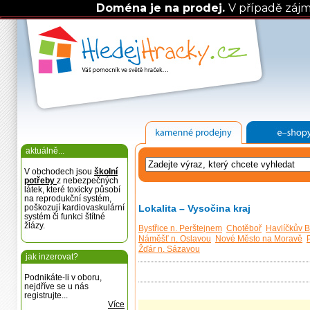
Doména je na prodej.
V případě záj
aktuálně...
V obchodech jsou
školní
potřeby
z nebezpečných
látek, které toxicky působí
na reprodukční systém,
poškozují kardiovaskulární
Lokalita – Vysočina kraj
systém či funkci štítné
žlázy.
Bystřice n. Perštejnem
Chotěboř
Havlíčkův 
Náměšť n. Oslavou
Nové Město na Moravě
Žďár n. Sázavou
jak inzerovat?
Podnikáte-li v oboru,
nejdříve se u nás
registrujte...
Více