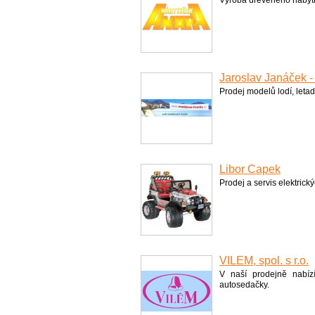
Výroba dřevěného nábytk
Jaroslav Janáček 
Prodej modelů lodí, letad
Libor Čapek
Prodej a servis elektrick
VILÉM, spol. s r.o.
V naší prodejně nabízím
autosedačky.