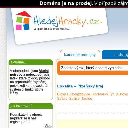
Doména je na prodej.
V případě záj
aktuálně...
V obchodech jsou
školní
potřeby
z nebezpečných
látek, které toxicky působí
na reprodukční systém,
poškozují kardiovaskulární
Lokalita – Plzeňský kraj
systém či funkci štítné
žlázy.
Blovice
Horažďovice
Horšovský Týn
Klatovy
Stříbro
Sušice
Tachov
jak inzerovat?
Podnikáte-li v oboru,
nejdříve se u nás
registrujte...
Více