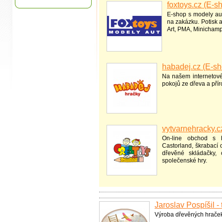
foxtoys.cz (E-s
E-shop s modely aut
na zakázku. Potisk 
Art, PMA, Minichamp
habadej.cz (E-sh
Na našem internetov
pokojů ze dřeva a přír
vytvarnehracky.c
On-line obchod s h
Castorland, škrabací 
dřevěné skládačky, 
společenské hry.
Jaroslav Pospíšil -
Výroba dřevěných hraček