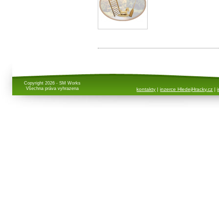
Copyright 2026 - SM Works
Všechna práva vyhrazena
kontakty
|
inzerce HledejHracky.cz
|